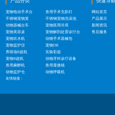
产品分类
快速导
宠物电动手术台
兽用手术无影灯
网站首页
不锈钢宠物笼
不锈钢宠物洗澡池
产品展示
动物器械台车
宠物医用吊塔
新闻资讯
宠物美容桌
宠物解剖处置诊疗台
售后服务
宠物吹水机
动物手术器械包
宠物监护仪
宠物DR
养殖场B超机
实验彩超
宠物B超机
动物牙科诊疗设备
兽用麻醉机
兽用显微镜
动物监护仓
动物呼吸机
友情链接：