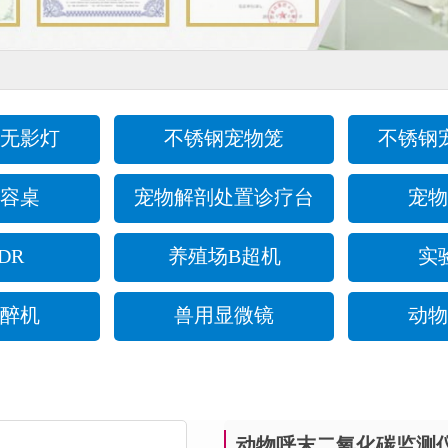
无影灯
不锈钢宠物笼
不锈钢
容桌
宠物解剖处置诊疗台
宠物
DR
养殖场B超机
实
醉机
兽用显微镜
动物
动物呼末二氧化碳监测