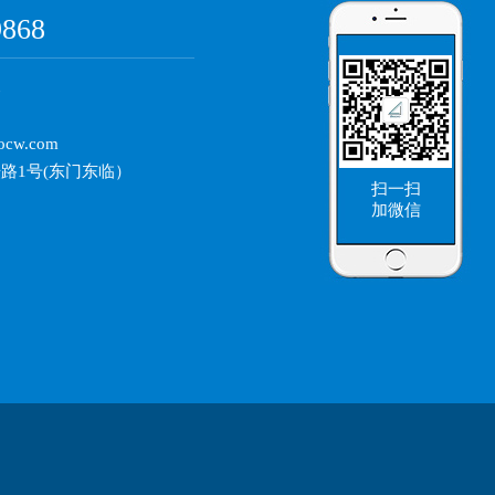
：
9868
部
ocw.com
路1号(东门东临）
扫一扫
加微信