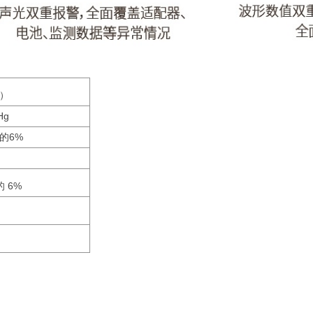
a）
Hg
数的
6%
的
6%