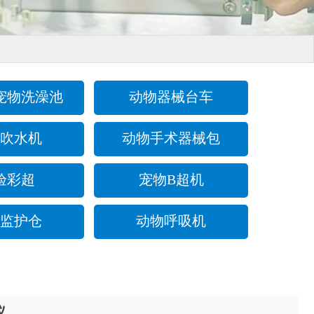
宠物洗澡池
动物器械台车
吹水机
动物手术器械包
验彩超
宠物B超机
监护仓
动物呼吸机
仪