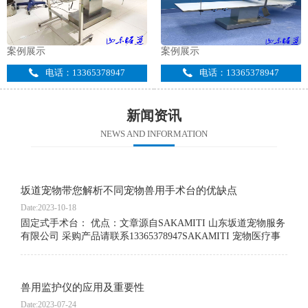
案例展示
案例展示
电话：13365378947
电话：13365378947
新闻资讯
NEWS AND INFORMATION
坂道宠物带您解析不同宠物兽用手术台的优缺点
Date:2023-10-18
固定式手术台： 优点：文章源自SAKAMITI 山东坂道宠物服务
有限公司 采购产品请联系13365378947SAKAMITI 宠物医疗事
业部-https://cw.sakamiti.cn/479.html 稳定性高，能够承受较大的
重量，适用于各种大小的宠物。 通常具备多种调节功能，如高
度和角度可调节，便于操作者根据需要进行调整。 框架结构坚
兽用监护仪的应用及重要性
固，提供良好的工作空间。 可以根据实际需求进行个性化定
制。 缺点：文章源自SAKAMITI 山东坂道宠物服务有限公司
Date:2023-07-24