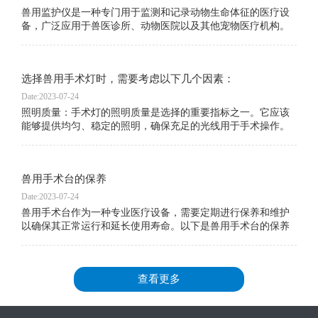
采购产品请联
兽用监护仪是一种专门用于监测和记录动物生命体征的医疗设
备，广泛应用于兽医诊所、动物医院以及其他宠物医疗机构。
其应用范围包括但不限于以下几个方面：
选择兽用手术灯时，需要考虑以下几个因素：
Date:2023-07-24
照明质量：手术灯的照明质量是选择的重要指标之一。它应该
能够提供均匀、稳定的照明，确保充足的光线用于手术操作。
同时，手术灯的颜色还应接近自然光，以减少对医护人员视觉
的疲劳。
兽用手术台的保养
Date:2023-07-24
兽用手术台作为一种专业医疗设备，需要定期进行保养和维护
以确保其正常运行和延长使用寿命。以下是兽用手术台的保养
建议：
查看更多