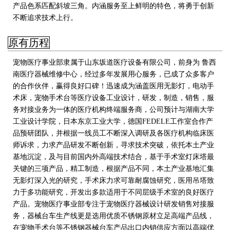
产品色系匹配斜坡三角。内涵服务至上鲜明的特色，将勇于创新
不断追求技术上行
。
原有历程
宠物医疗事业部隶属于山东坂道医疗设备有限公司，前身为 鲁西
南医疗器械维修中心，经过多年发展用心服务，已成了众多客户
的合作伙伴，赢得良好口碑！迅速成为涵盖医用无影灯，电动手
术床，宠物手术台等医疗设备工业设计，研发，制造，销售，服
务对接业务为一体的医疗机构终端服务商，公司预计与湖南大学
工业设计学院，日本东京工业大学
，德国FEDELE工作室合作产
品预研团队，并根据一线员工不断深入调研及各医疗机构临床医
师诉求，力求产品研发不断创新，寻求技术突破，依托本土产业
基地沉淀，及与目前国内外高端技术结合，基于手术室灯床塔最
关键的三项产品，精工制造，根据产品不同，本土产业基地汇集
无影灯深入光的研究，手术床力求可靠耐腐蚀研究，医用吊塔致
力于多功能研究，开发出多款适用于不同层级手术室的良好医疗
产品。宠物医疗事业部专注于宠物医疗器械设计研发销售对接服
务，器械台车生产线更是选用优质不锈钢原材立足高端产品线，
在宠物手术台等不锈钢器械台车产品出口内销供应方面以高端优