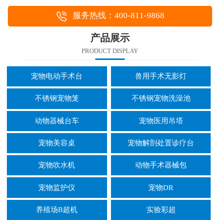
服务热线：400-811-9868
产品展示
PRODUCT DISPLAY
宠物电动手术台
兽用手术无影灯
不锈钢宠物笼
不锈钢宠物洗澡池
动物器械台车
宠物医用吊塔
宠物美容桌
宠物解剖处置诊疗台
宠物吹水机
动物手术器械包
宠物监护仪
宠物DR
养殖场B超机
实验彩超