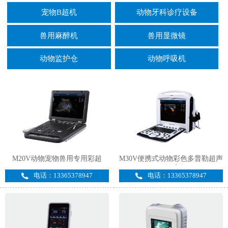
宠物B超机
动物牙科诊疗设备
兽用麻醉机
兽用显微镜
动物监护仓
动物呼吸机
M20V动物宠物兽用专用彩超
M30V便携式动物彩色多普勒超声
诊断系统
电话：13365378947
电话：13365378947