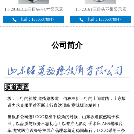
TT-2016LCD三目头带8寸显示器
TT-2016T三目头不带显示器
电话：13365378947
电话：13365378947
公司简介
坂道寓意
坂：上行的斜坡 道指路坂道：俗称曲折上行的山间道路，山东坂
道力求克服困难不断上行直达顶峰 意味坂道精神！
当很多公司连LOGO都磨平棱角的时候，山东坂道依然精于实
业，以品质与服务不忘初心！以专注无影灯 手术床 ABS器械台
车 宠物医疗设备
等主线产品理念奠定稳固基石，LOGO采用三条