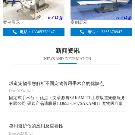
案例展示
案例展示
电话：13365378947
电话：13365378947
新闻资讯
NEWS AND INFORMATION
坂道宠物带您解析不同宠物兽用手术台的优缺点
Date:2023-10-18
固定式手术台： 优点：文章源自SAKAMITI 山东坂道宠物服务
有限公司 采购产品请联系13365378947SAKAMITI 宠物医疗事
业部-https://cw.sakamiti.cn/479.html 稳定性高，能够承受较大的
重量，适用于各种大小的宠物。 通常具备多种调节功能，如高
度和角度可调节，便于操作者根据需要进行调整。 框架结构坚
兽用监护仪的应用及重要性
固，提供良好的工作空间。 可以根据实际需求进行个性化定
制。 缺点：文章源自SAKAMITI 山东坂道宠物服务有限公司
Date:2023-07-24