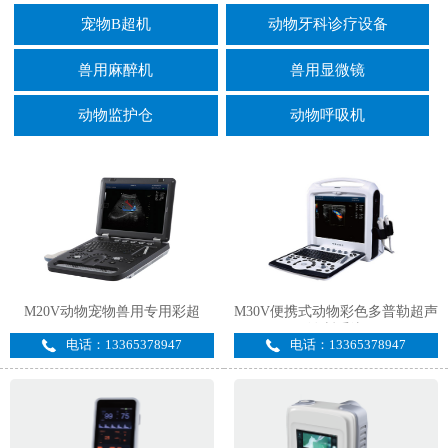
宠物B超机
动物牙科诊疗设备
兽用麻醉机
兽用显微镜
动物监护仓
动物呼吸机
M20V动物宠物兽用专用彩超
M30V便携式动物彩色多普勒超声
诊断系统
电话：13365378947
电话：13365378947