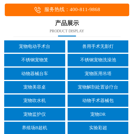
服务热线：400-811-9868
产品展示
PRODUCT DISPLAY
宠物电动手术台
兽用手术无影灯
不锈钢宠物笼
不锈钢宠物洗澡池
动物器械台车
宠物医用吊塔
宠物美容桌
宠物解剖处置诊疗台
宠物吹水机
动物手术器械包
宠物监护仪
宠物DR
养殖场B超机
实验彩超