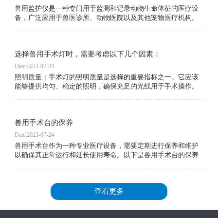
采购产品请联
兽用监护仪是一种专门用于监测和记录动物生命体征的医疗设
备，广泛应用于兽医诊所、动物医院以及其他宠物医疗机构。
其应用范围包括但不限于以下几个方面：
选择兽用手术灯时，需要考虑以下几个因素：
Date:2023-07-24
照明质量：手术灯的照明质量是选择的重要指标之一。它应该
能够提供均匀、稳定的照明，确保充足的光线用于手术操作。
同时，手术灯的颜色还应接近自然光，以减少对医护人员视觉
的疲劳。
兽用手术台的保养
Date:2023-07-24
兽用手术台作为一种专业医疗设备，需要定期进行保养和维护
以确保其正常运行和延长使用寿命。以下是兽用手术台的保养
建议：
查看更多