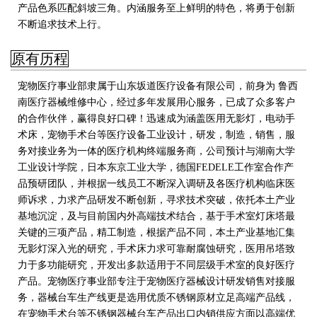
产品色系匹配斜坡三角。内涵服务至上鲜明的特色，将勇于创新
不断追求技术上行
。
原有历程
宠物医疗事业部隶属于山东坂道医疗设备有限公司，前身为 鲁西
南医疗器械维修中心，经过多年发展用心服务，已成了众多客户
的合作伙伴，赢得良好口碑！迅速成为涵盖医用无影灯，电动手
术床，宠物手术台等医疗设备工业设计，研发，制造，销售，服
务对接业务为一体的医疗机构终端服务商，公司预计与湖南大学
工业设计学院，日本东京工业大学
，德国FEDELE工作室合作产
品预研团队，并根据一线员工不断深入调研及各医疗机构临床医
师诉求，力求产品研发不断创新，寻求技术突破，依托本土产业
基地沉淀，及与目前国内外高端技术结合，基于手术室灯床塔最
关键的三项产品，精工制造，根据产品不同，本土产业基地汇集
无影灯深入光的研究，手术床力求可靠耐腐蚀研究，医用吊塔致
力于多功能研究，开发出多款适用于不同层级手术室的良好医疗
产品。宠物医疗事业部专注于宠物医疗器械设计研发销售对接服
务，器械台车生产线更是选用优质不锈钢原材立足高端产品线，
在宠物手术台等不锈钢器械台车产品出口内销供应方面以高端优