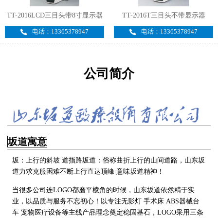
TT-2016LCD三目头带8寸显示器
TT-2016T三目头不带显示器
电话：13365378947
电话：13365378947
公司简介
坂道寓意
坂：上行的斜坡 道指路坂道：俗称曲折上行的山间道路，山东坂
道力求克服困难不断上行直达顶峰 意味坂道精神！
当很多公司连LOGO都磨平棱角的时候，山东坂道依然精于实
业，以品质与服务不忘初心！以专注无影灯 手术床 ABS器械台
车 宠物医疗设备
等主线产品理念奠定稳固基石，LOGO采用三条